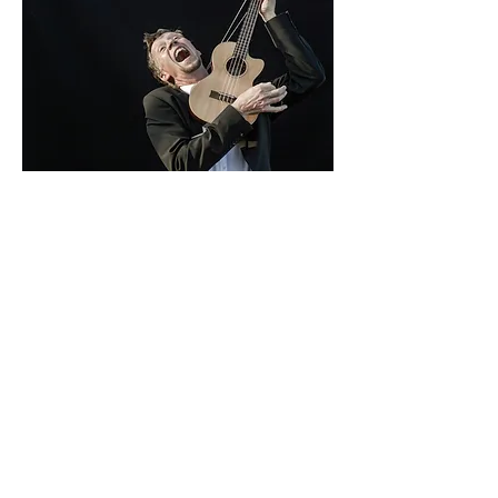
PRESSETEXT
Der Liedermacher Christoph Hauk spielt
mit seiner gleichnamigen Band „hauk“
bereits seit 2006 seine selbst
komponierten Lieder. Seit kurzem
präsentiert er sein Programm auch Solo.
Er reduziert hierbei seine Musik auf das
Wesentliche und es entstehen dadurch
melodische Geschichten, welche die
Zuhörer ergreifen, erstaunen und mit
Sicherheit zum Lachen bringen. Durch
seine geschickt inszenierten Moderationen
werden die Besucher an die Inhalte der